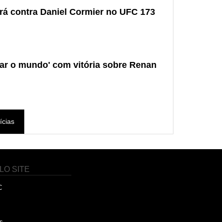
ará contra Daniel Cormier no UFC 173
ar o mundo' com vitória sobre Renan
ícias
LO SITE
C
s