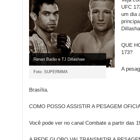
UFC 173
um dia a
principa
Dillasha
QUE H
173?
Renan Barão e TJ Dillashaw
A pesag
Foto: SUPERMMA
Brasília.
COMO POSSO ASSISTIR A PESAGEM OFICIA
Você pode ver no canal Combate a partir das 1
A REDE GLOBO VAI TRANSMITIR A PESAGE