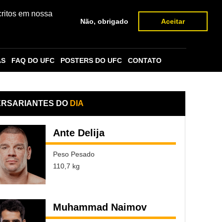
critos em nossa
Não, obrigado
Aceitar
AS
FAQ DO UFC
POSTERS DO UFC
CONTATO
ERSARIANTES DO
DIA
Ante Delija
Peso Pesado
110,7 kg
Muhammad Naimov