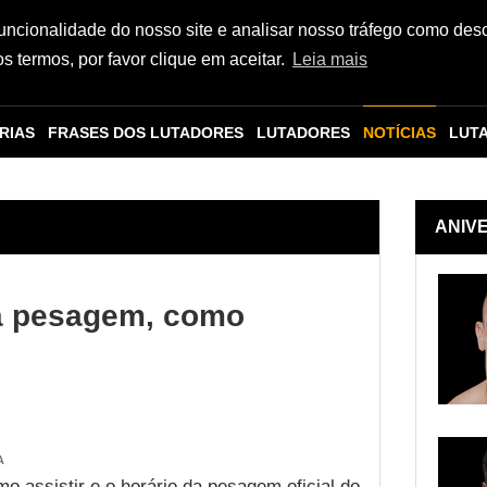
funcionalidade do nosso site e analisar nosso tráfego como des
 termos, por favor clique em aceitar.
Leia mais
RIAS
FRASES DOS LUTADORES
LUTADORES
NOTÍCIAS
LUT
ANIV
da pesagem, como
A
mo assistir e o horário da pesagem oficial do