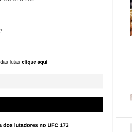
?
 das lutas
clique aqui
a dos lutadores no UFC 173