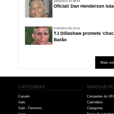
24/04/2014 ÀS 08:44
Oficial! Dan Henderson lut
07/04/2014 ÀS 10:14
TJ Dillashaw promete 'choc
Barão
Mais not
CATEGORIAS
NAVEGUE PE
Casado
Campeões do UF
Galo
Calendário
Galo - Feminino
Categorias
Leve
Frase de Lutadore