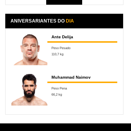
ANIVERSARIANTES DO
DIA
Ante Delija
Peso Pesado
110,7 kg
Muhammad Naimov
Peso Pena
66,2 kg