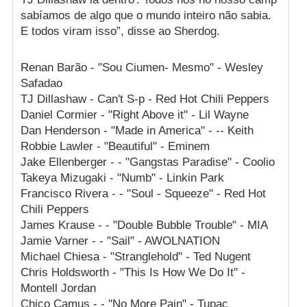
sabíamos de algo que o mundo inteiro não sabia.
E todos viram isso”, disse ao Sherdog.
Renan Barão - "Sou Ciumen- Mesmo" - Wesley
Safadao
TJ Dillashaw - Can't S-p - Red Hot Chili Peppers
Daniel Cormier - "Right Above it" - Lil Wayne
Dan Henderson - "Made in America" - -- Keith
Robbie Lawler - "Beautiful" - Eminem
Jake Ellenberger - - "Gangstas Paradise" - Coolio
Takeya Mizugaki - "Numb" - Linkin Park
Francisco Rivera - - "Soul - Squeeze" - Red Hot
Chili Peppers
James Krause - - "Double Bubble Trouble" - MIA
Jamie Varner - - "Sail" - AWOLNATION
Michael Chiesa - "Stranglehold" - Ted Nugent
Chris Holdsworth - "This Is How We Do It" -
Montell Jordan
Chico Camus - - "No More Pain" - Tupac