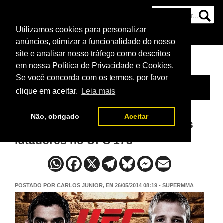
Utilizamos cookies para personalizar
HOME
CATEGORIAS
NOTÍCIAS
MAIS
anúncios, otimizar a funcionalidade do nosso
site e analisar nosso tráfego como descritos
em nossa Política de Privacidade e Cookies.
Se você concorda com os termos, por favor
HOME
/
NOTÍCIAS
clique em aceitar.
Leia mais
Não, obrigado
Aceitar
Ouça as músicas de entrada dos
lutadores no UFC 173
POSTADO POR
CARLOS JUNIOR
, EM 26/05/2014 08:19 - SUPERMMA