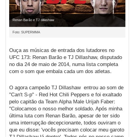
Renan Barão e TJ dillashaw
Foto: SUPERMMA
Ouça as músicas de entrada dos lutadores no
UFC 173: Renan Barão e TJ Dillashaw, disputado
no dia 24 de maio de 2014, numa lista completa
com o som que embala cada um dos atletas.
O agora campeão TJ Dillashaw entrou ao som de
"Can't S-p" - Red Hot Chili Peppers e foi exaltado
pelo capitão da Team Alpha Male Urijah Faber:
"Colocamos o nosso melhor soldado. Após minha
última luta com Renan Barão, apesar de ter sido
uma interrupção decepcionante, todos ouviram o
que eu disse: 'vocês precisam colocar meu garoto
TJ Dillashaw lá dentro'. Todos nós no nosso camp