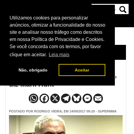
Utilizamos cookies para personalizar
HOME
CATEGORIAS
NOTÍCIAS
MAIS
anúncios, otimizar a funcionalidade do nosso
site e analisar nosso tráfego como descritos
em nossa Política de Privacidade e Cookies.
Se você concorda com os termos, por favor
HOME
/
NOTÍCIAS
clique em aceitar.
Leia mais
Não, obrigado
Aceitar
‘Se eu morrer lutando, está bem’,
diz Mark Hunt
POSTADO POR
RODRIGO VIEIRA
, EM 14/09/2017 09:20 - SUPERMMA