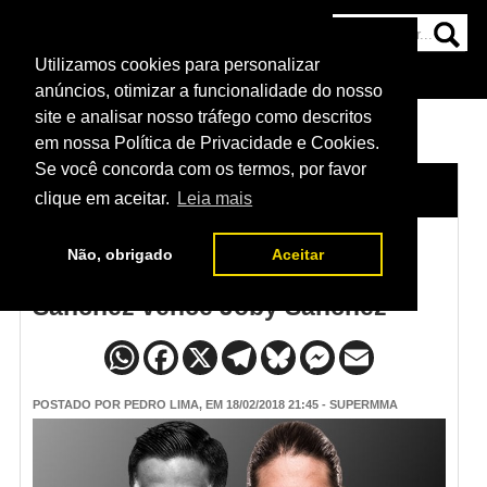
Utilizamos cookies para personalizar
HOME
CATEGORIAS
NOTÍCIAS
MAIS
anúncios, otimizar a funcionalidade do nosso
site e analisar nosso tráfego como descritos
em nossa Política de Privacidade e Cookies.
Se você concorda com os termos, por favor
HOME
/
NOTÍCIAS
clique em aceitar.
Leia mais
Não, obrigado
Aceitar
Resultado UFC Austin - Roberto
Sanchez vence Joby Sanchez
POSTADO POR
PEDRO LIMA
, EM 18/02/2018 21:45 - SUPERMMA