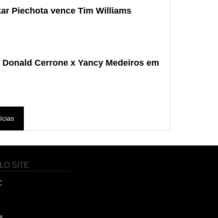
ar Piechota vence Tim Williams
- Donald Cerrone x Yancy Medeiros em
ícias
LO SITE
C
s