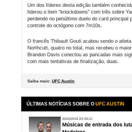
Um dos líderes desta edição também conhecida
liderou o item “knockdowns” com três sobre Y
perdendo no penúltimo duelo do card principal 
controle do octógono com 7m10s.
O francês Thibault Gouti acabou sendo o atle
Northcutt, quatro no total, mas recebeu o maio
Brandon Davis conectou as pancadas mais signi
com mais tentativas de finalização, duas.
Saiba mais:
UFC Austin
ÚLTIMAS NOTÍCIAS SOBRE O
UFC AUSTIN
20/02/2018 ÀS 09:21
Músicas de entrada dos lut
Medeiros