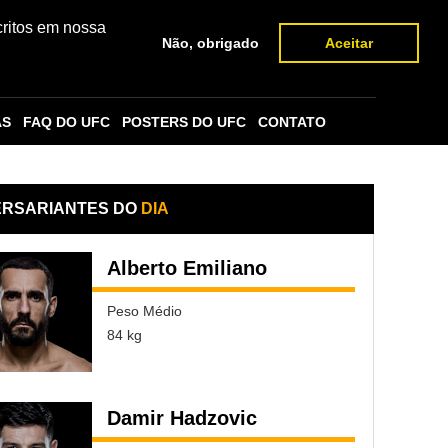
critos em nossa
Não, obrigado
Aceitar
AS
FAQ DO UFC
POSTERS DO UFC
CONTATO
ERSARIANTES DO
DIA
Alberto Emiliano
Peso Médio
84 kg
Damir Hadzovic