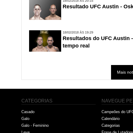
18/02/2018 ÀS 20:15
Resultado UFC Austin - Osk
18/02/2018 ÀS 19:29
Resultados do UFC Austin 
tempo real
Mais not
CATEGORIAS
NAVEGUE PE
Casado
Campeões do UF
Galo
Calendário
Galo - Feminino
Categorias
Leve
Frase de Lutadore