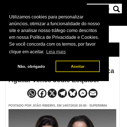
Utilizamos cookies para personalizar
HOME
CATEGORIAS
NOTÍCIAS
MAIS
anúncios, otimizar a funcionalidade do nosso
site e analisar nosso tráfego como descritos
em nossa Política de Privacidade e Cookies.
Se você concorda com os termos, por favor
HOME
/
NOTÍCIAS
clique em aceitar.
Leia mais
Não, obrigado
Aceitar
Resultado do UFC Boise - Jessica
Aguilar vence Jodie Esquibel
POSTADO POR
JOÃO RIBEIRO
, EM 14/07/2018 20:00 - SUPERMMA