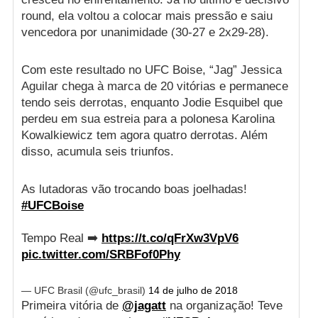
round, ela voltou a colocar mais pressão e saiu
vencedora por unanimidade (30-27 e 2x29-28).
Com este resultado no UFC Boise, “Jag” Jessica
Aguilar chega à marca de 20 vitórias e permanece
tendo seis derrotas, enquanto Jodie Esquibel que
perdeu em sua estreia para a polonesa Karolina
Kowalkiewicz tem agora quatro derrotas. Além
disso, acumula seis triunfos.
As lutadoras vão trocando boas joelhadas!
#UFCBoise
Tempo Real ➡️
https://t.co/qFrXw3VpV6
pic.twitter.com/SRBFof0Phy
— UFC Brasil (@ufc_brasil)
14 de julho de 2018
Primeira vitória de
@jagatt
na organização! Teve