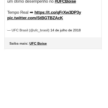
um ótimo desempenho no
#UFCBoise
Tempo Real ➡️
https://t.co/qFrXw3DP3y
pic.twitter.com/StBGTBZAcK
— UFC Brasil (@ufc_brasil)
14 de julho de 2018
Saiba mais:
UFC Boise