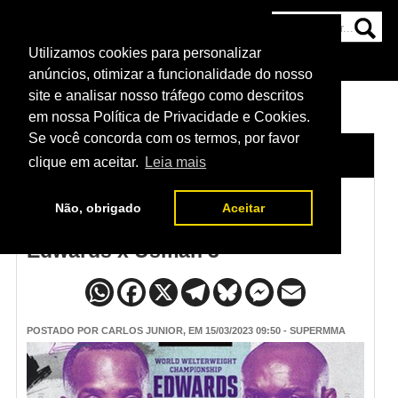
Utilizamos cookies para personalizar
HOME
CATEGORIAS
NOTÍCIAS
MAIS
anúncios, otimizar a funcionalidade do nosso
site e analisar nosso tráfego como descritos
em nossa Política de Privacidade e Cookies.
Se você concorda com os termos, por favor
HOME
/
NOTÍCIAS
clique em aceitar.
Leia mais
Não, obrigado
Aceitar
Programação do UFC 286 -
Edwards x Usman 3
POSTADO POR
CARLOS JUNIOR
, EM 15/03/2023 09:50 - SUPERMMA