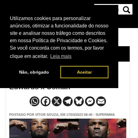
Utilizamos cookies para personalizar
HOME
CATEGORIAS
NOTÍCIAS
MAIS
anúncios, otimizar a funcionalidade do nosso
site e analisar nosso tráfego como descritos
em nossa Política de Privacidade e Cookies.
Se você concorda com os termos, por favor
HOME
/
NOTÍCIAS
clique em aceitar.
Leia mais
Não, obrigado
Aceitar
Assista a pesagem do UFC 286 -
Edwards x Usman
POSTADO POR
VITOR SOUZA
, EM 17/03/2023 08:40 - SUPERMMA