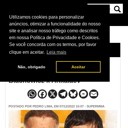
Utilizamos cookies para personalizar
HOME
CATEGORIAS
NOTÍCIAS
MAIS
anúncios, otimizar a funcionalidade do nosso
site e analisar nosso tráfego como descritos
em nossa Política de Privacidade e Cookies.
Se você concorda com os termos, por favor
HOME
/
NOTÍCIAS
clique em aceitar.
Leia mais
Não, obrigado
Aceitar
Programação do UFC 282 -
Blachowicz x Ankalaev
POSTADO POR
PEDRO LIMA
, EM 07/12/2022 10:07 - SUPERMMA