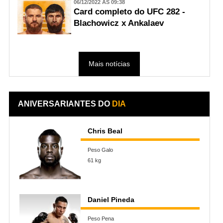
06/12/2022 ÀS 09:38
Card completo do UFC 282 -
Blachowicz x Ankalaev
Mais notícias
ANIVERSARIANTES DO
DIA
Chris Beal
Peso Galo
61 kg
Daniel Pineda
Peso Pena