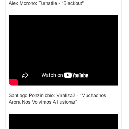
Alex Morono: Turnstile - “Blackout”
Santiago Ponzinibbio: Viraliza2 - “Muchachos
Arora Nos Volvimos A Ilusionar”