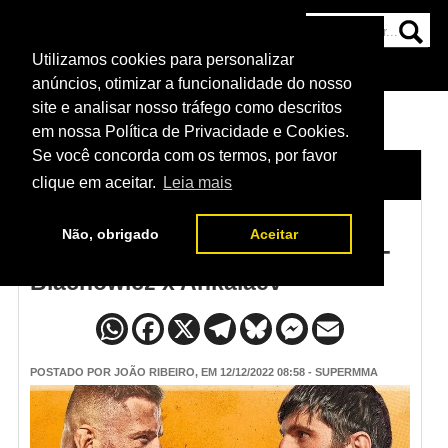
Utilizamos cookies para personalizar
HOME
CATEGORIAS
NOTÍCIAS
MAIS
anúncios, otimizar a funcionalidade do nosso
site e analisar nosso tráfego como descritos
em nossa Política de Privacidade e Cookies.
Se você concorda com os termos, por favor
HOME
/
NOTÍCIAS
clique em aceitar.
Leia mais
Não, obrigado
Aceitar
Músicas de entrada do UFC 282 -
Blachowicz x Ankalaev
POSTADO POR
JOÃO RIBEIRO
, EM 12/12/2022 08:58 - SUPERMMA