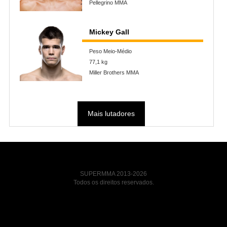
Pellegrino MMA
Mickey Gall
Peso Meio-Médio
77,1 kg
Miller Brothers MMA
Mais lutadores
SUPERMMA 2013-2026
Todos os direitos reservados.