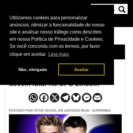
Utilizamos cookies para personalizar
HOME
CATEGORIAS
NOTÍCIAS
MAIS
anúncios, otimizar a funcionalidade do nosso
site e analisar nosso tráfego como descritos
em nossa Política de Privacidade e Cookies.
Se você concorda com os termos, por favor
HOME
/
NOTÍCIAS
clique em aceitar.
Leia mais
Não, obrigado
Aceitar
Mickey Gall e George Sullivan
devem lutar no UFC Lincoln
POSTADO POR
VITOR SOUZA
, EM 12/07/2018 09:06 - SUPERMMA