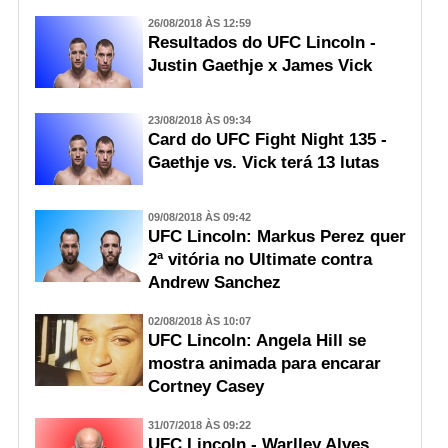
26/08/2018 ÀS 12:59
Resultados do UFC Lincoln -
Justin Gaethje x James Vick
23/08/2018 ÀS 09:34
Card do UFC Fight Night 135 -
Gaethje vs. Vick terá 13 lutas
09/08/2018 ÀS 09:42
UFC Lincoln: Markus Perez quer
2ª vitória no Ultimate contra
Andrew Sanchez
02/08/2018 ÀS 10:07
UFC Lincoln: Angela Hill se
mostra animada para encarar
Cortney Casey
31/07/2018 ÀS 09:22
UFC Lincoln - Warlley Alves