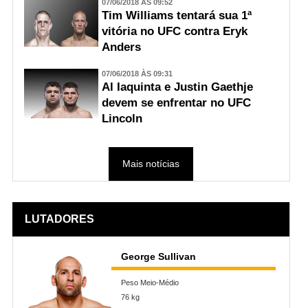
07/06/2018 ÀS 09:52
Tim Williams tentará sua 1ª
vitória no UFC contra Eryk
Anders
07/06/2018 ÀS 09:31
Al Iaquinta e Justin Gaethje
devem se enfrentar no UFC
Lincoln
Mais notícias
LUTADORES
George Sullivan
Peso Meio-Médio
76 kg