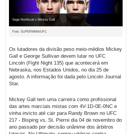
Sage Northcutt x Mickey Gall
Foto: SUPERMMA/UFC
Os lutadores da divisão peso meio-médios Mickey
Gall e George Sullivan devem lutar no UFC
Lincoln (Fight Night 135) que acontecerá em
Nebraska, nos Estados Unidos, no dia 25 de
agosto. A informação foi dada pelo Lincoln Journal
Star.
Mickey Gall tem uma carreira como profissional
das artes marciais mistas com 4V-1D-0E-0NC e
vinha invicto até cair para Randy Brown no UFC
217 - Bisping vs. St. Pierre dia 04 de novembro do
ano passado por decisão unânime dos árbitros
laterais. No Ultimate, somou vitórias contra