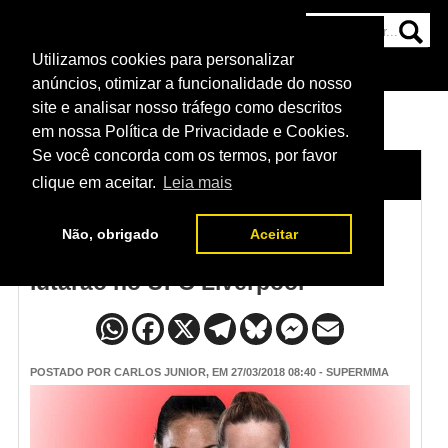
Utilizamos cookies para personalizar
HOME
CATEGORIAS
NOTÍCIAS
MAIS
anúncios, otimizar a funcionalidade do nosso
site e analisar nosso tráfego como descritos
em nossa Política de Privacidade e Cookies.
Se você concorda com os termos, por favor
HOME
/
NOTÍCIAS
clique em aceitar.
Leia mais
Não, obrigado
Aceitar
Lina Lansberg e Gina Mazany
lutarão no UFC Liverpool
POSTADO POR
CARLOS JUNIOR
, EM 27/03/2018 08:40 - SUPERMMA