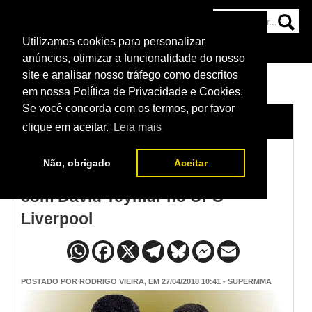
Utilizamos cookies para personalizar
HOME
CATEGORIAS
NOTÍCIAS
MAIS
anúncios, otimizar a funcionalidade do nosso
site e analisar nosso tráfego como descritos
em nossa Política de Privacidade e Cookies.
Se você concorda com os termos, por favor
HOME
/
NOTÍCIAS
clique em aceitar.
Leia mais
Não, obrigado
Aceitar
Don Madge comemora estreia
com David Teymur no UFC
Liverpool
POSTADO POR
RODRIGO VIEIRA
, EM 27/04/2018 10:41 - SUPERMMA