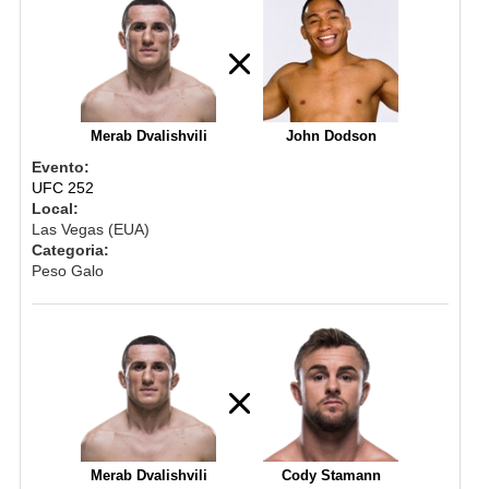
Merab Dvalishvili
John Dodson
Evento:
UFC 252
Local:
Las Vegas (EUA)
Categoria:
Peso Galo
Merab Dvalishvili
Cody Stamann