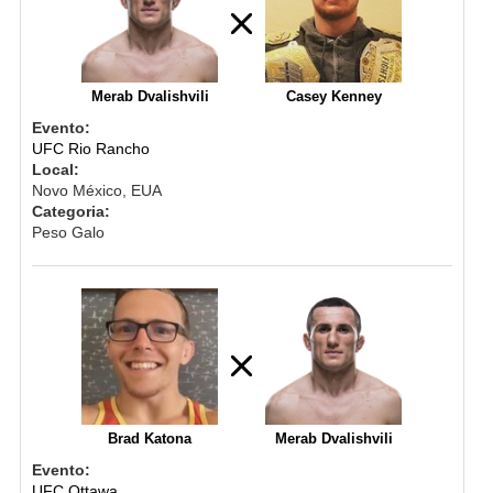
Merab Dvalishvili
Casey Kenney
Evento:
UFC Rio Rancho
Local:
Novo México, EUA
Categoria:
Peso Galo
Brad Katona
Merab Dvalishvili
Evento:
UFC Ottawa