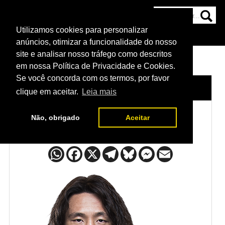
Utilizamos cookies para personalizar
HOME
CATEGORIAS
NOTÍCIAS
MAIS
anúncios, otimizar a funcionalidade do nosso
site e analisar nosso tráfego como descritos
em nossa Política de Privacidade e Cookies.
Se você concorda com os termos, por favor
HOME
/
LUTADORES
/
DONG HYUN MA
clique em aceitar.
Leia mais
Não, obrigado
Aceitar
Dong Hyun Ma