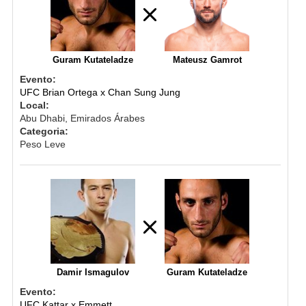
Guram Kutateladze
Mateusz Gamrot
Evento:
UFC Brian Ortega x Chan Sung Jung
Local:
Abu Dhabi, Emirados Árabes
Categoria:
Peso Leve
Damir Ismagulov
Guram Kutateladze
Evento:
UFC Kattar x Emmett