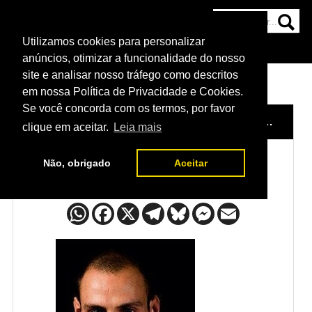
Utilizamos cookies para personalizar
HOME
CATEGORIAS
NOTÍCIAS
MAIS
anúncios, otimizar a funcionalidade do nosso
site e analisar nosso tráfego como descritos
em nossa Política de Privacidade e Cookies.
Se você concorda com os termos, por favor
HOME
/
LUTADORES
/
GURAM KUTATELADZE
clique em aceitar.
Leia mais
Não, obrigado
Aceitar
Guram Kutateladze