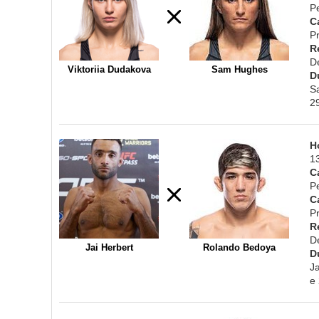
P
C
Pr
R
D
Viktoriia Dudakova
Sam Hughes
D
S
2
H
1
C
P
C
Pr
R
D
Jai Herbert
Rolando Bedoya
D
J
e