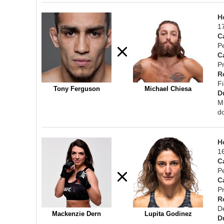
H
1
C
P
C
Pr
R
F
Tony Ferguson
Michael Chiesa
D
M
d
H
1
C
P
C
Pr
R
D
Mackenzie Dern
Lupita Godinez
D