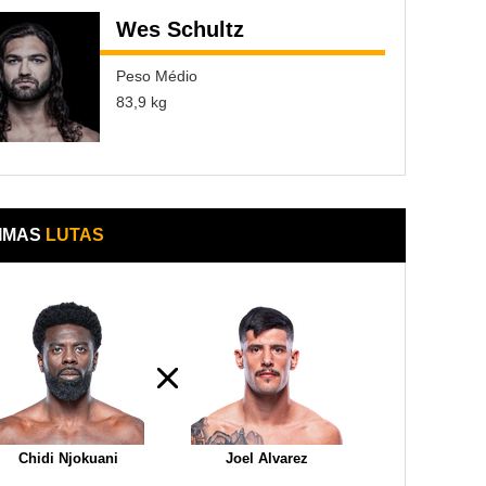
Wes Schultz
Peso Médio
83,9 kg
IMAS
LUTAS
Chidi Njokuani
Joel Alvarez