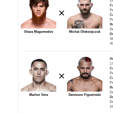
1
C
P
C
Pr
R
D
Shara Magomedov
Michal Oleksiejczuk
D
S
3
H
1
C
P
C
Pr
R
D
Marlon Vera
Deiveson Figueiredo
D
D
2