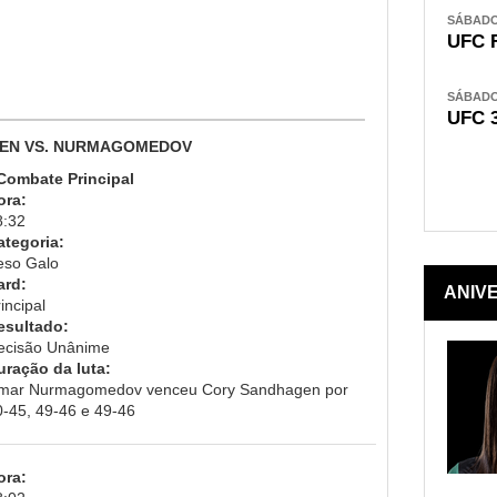
SÁBADO,
UFC 
SÁBADO,
UFC 
GEN VS. NURMAGOMEDOV
 Combate Principal
ora:
8:32
ategoria:
eso Galo
ard:
ANIV
incipal
esultado:
ecisão Unânime
uração da luta:
mar Nurmagomedov venceu Cory Sandhagen por
0-45, 49-46 e 49-46
ora: