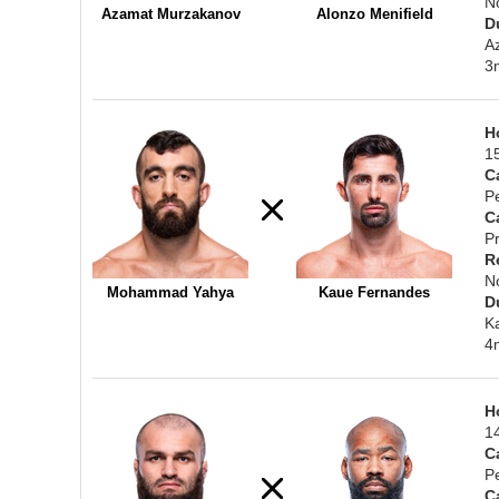
N
Azamat Murzakanov
Alonzo Menifield
D
A
3
H
1
C
P
C
Pr
R
N
Mohammad Yahya
Kaue Fernandes
D
K
4
H
1
C
P
C