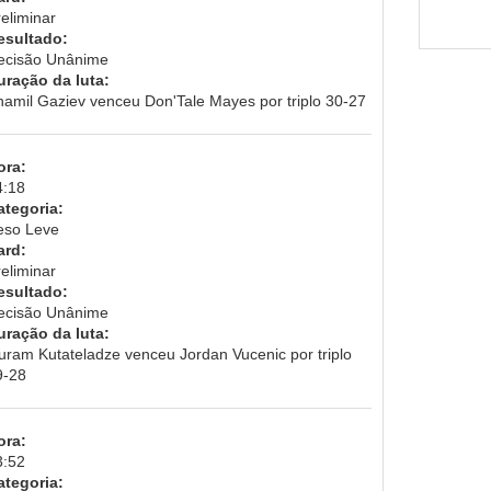
eliminar
esultado:
ecisão Unânime
uração da luta:
hamil Gaziev venceu Don'Tale Mayes por triplo 30-27
ora:
4:18
ategoria:
eso Leve
ard:
eliminar
esultado:
ecisão Unânime
uração da luta:
uram Kutateladze venceu Jordan Vucenic por triplo
9-28
ora:
3:52
ategoria: