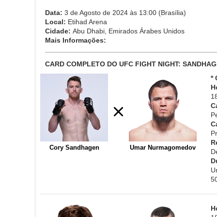
Data:
3 de Agosto de 2024 às 13:00 (Brasília)
Local:
Etihad Arena
Cidade:
Abu Dhabi, Emirados Árabes Unidos
Mais Informações:
CARD COMPLETO DO UFC FIGHT NIGHT: SANDHA
*
H
1
C
P
C
Pr
R
Cory Sandhagen
Umar Nurmagomedov
D
D
U
5
H