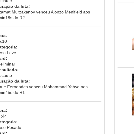
ocaute
uração da luta:
zamat Murzakanov venceu Alonzo Menifield aos
min18s do R2
ora:
5:10
ategoria:
eso Leve
ard:
eliminar
esultado:
ocaute
uração da luta:
aue Fernandes venceu Mohammad Yahya aos
min45s do R1
ora:
4:44
ategoria:
eso Pesado
ard: