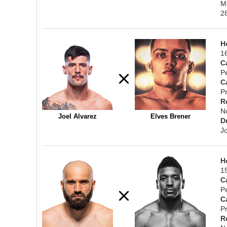
M
2
H
1
C
P
C
Pr
R
N
Joel Alvarez
Elves Brener
D
J
H
1
C
P
C
Pr
R