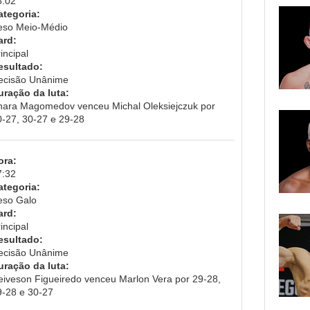
8:02
ategoria:
eso Meio-Médio
ard:
incipal
esultado:
ecisão Unânime
uração da luta:
hara Magomedov venceu Michal Oleksiejczuk por
0-27, 30-27 e 29-28
ora:
7:32
ategoria:
eso Galo
ard:
incipal
esultado:
ecisão Unânime
uração da luta:
eiveson Figueiredo venceu Marlon Vera por 29-28,
9-28 e 30-27