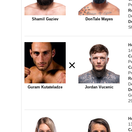
Pr
R
D
Shamil Gaziev
DonTale Mayes
D
S
H
1
C
P
C
Pr
R
D
Guram Kutateladze
Jordan Vucenic
D
G
2
H
1
C