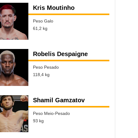
Kris Moutinho
Peso Galo
61,2 kg
Robelis Despaigne
Peso Pesado
118,4 kg
Shamil Gamzatov
Peso Meio-Pesado
93 kg