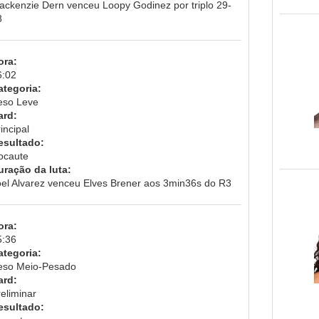
ackenzie Dern venceu Loopy Godinez por triplo 29-
8
ora:
6:02
ategoria:
eso Leve
ard:
incipal
esultado:
ocaute
uração da luta:
oel Alvarez venceu Elves Brener aos 3min36s do R3
ora:
5:36
ategoria:
eso Meio-Pesado
ard:
eliminar
esultado: