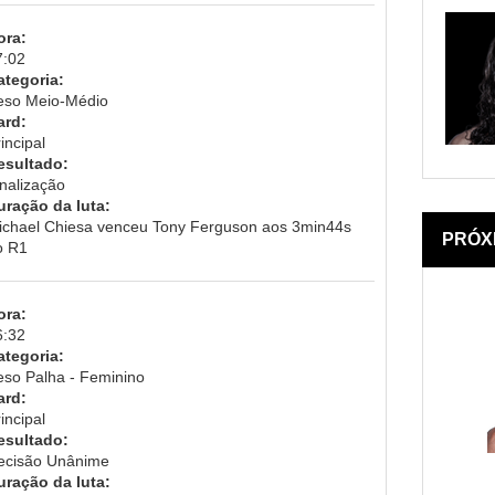
ora:
7:02
ategoria:
eso Meio-Médio
ard:
incipal
esultado:
inalização
uração da luta:
ichael Chiesa venceu Tony Ferguson aos 3min44s
PRÓX
o R1
ora:
6:32
ategoria:
eso Palha - Feminino
ard:
incipal
esultado:
ecisão Unânime
uração da luta: