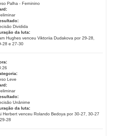
eso Palha - Feminino
ard:
eliminar
esultado:
ecisão Dividida
uração da luta:
am Hughes venceu Viktoriia Dudakova por 29-28,
9-28 e 27-30
ora:
3:26
ategoria:
eso Leve
ard:
eliminar
esultado:
ecisão Unânime
uração da luta:
ai Herbert venceu Rolando Bedoya por 30-27, 30-27
 29-28