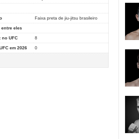
o
Faixa preta de jiu-jitsu brasileiro
 entre eles
z no UFC
8
 UFC em 2026
0