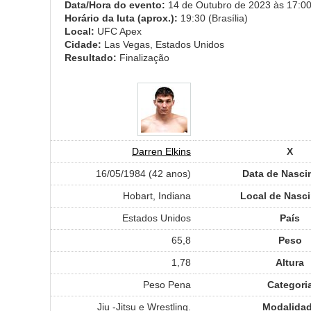
Data/Hora do evento:
14 de Outubro de 2023 às 17:00 
Horário da luta (aprox.):
19:30 (Brasília)
Local:
UFC Apex
Cidade:
Las Vegas, Estados Unidos
Resultado:
Finalização
Darren Elkins
X
16/05/1984 (42 anos)
Data de Nasci
Hobart, Indiana
Local de Nasc
Estados Unidos
País
65,8
Peso
1,78
Altura
Peso Pena
Categori
Jiu -Jitsu e Wrestling.
Modalida