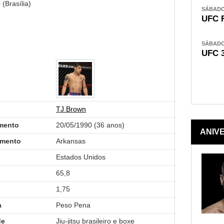
(Brasília)
SÁBADO,
UFC 
SÁBADO,
UFC 
TJ Brown
mento
20/05/1990 (36 anos)
ANIV
imento
Arkansas
Estados Unidos
65,8
1,75
a
Peso Pena
de
Jiu-jitsu brasileiro e boxe