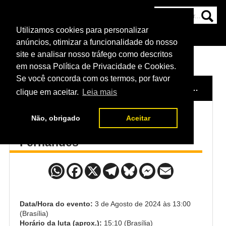
Utilizamos cookies para personalizar
HOME
CATEGORIAS
NOTÍCIAS
MAIS
anúncios, otimizar a funcionalidade do nosso
site e analisar nosso tráfego como descritos
em nossa Política de Privacidade e Cookies.
Se você concorda com os termos, por favor
HOME
/
EVENTO
/
UFC FIGHT NIGHT: SANDHAGEN VS. NURMAGOMEDOV
clique em aceitar.
Leia mais
Não, obrigado
Aceitar
Mohammad Yahya x Kaue
Fernandes
Data/Hora do evento:
3 de Agosto de 2024 às 13:00
(Brasília)
Horário da luta (aprox.):
15:10 (Brasília)