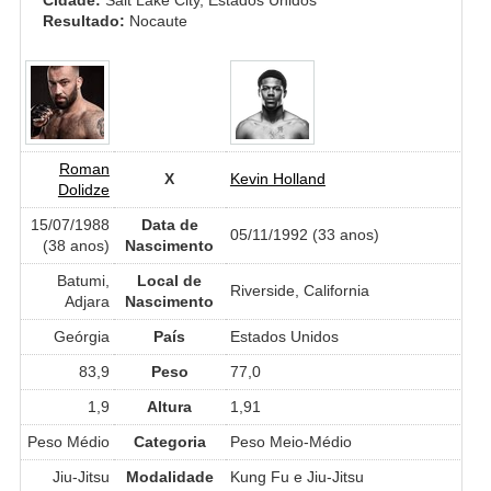
Resultado:
Nocaute
Roman
X
Kevin Holland
Dolidze
15/07/1988
Data de
05/11/1992 (33 anos)
(38 anos)
Nascimento
Batumi,
Local de
Riverside, California
Adjara
Nascimento
Geórgia
País
Estados Unidos
83,9
Peso
77,0
1,9
Altura
1,91
Peso Médio
Categoria
Peso Meio-Médio
Jiu-Jitsu
Modalidade
Kung Fu e Jiu-Jitsu