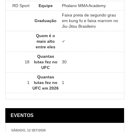
RD Sport
Equipe
Phalanx MMA Academy
Faixa preta de segundo grau
Graduação
em kung fu e faixa marrom no
Jiu-Jitsu Brasileiro
Quem é o
mais alto
✓
entre eles
Quantas
18
lutas fez no
30
UFC
Quantas
1
lutas fez no
1
UFC em 2026
EVENTOS
SÁBADO, 12 SET/2026