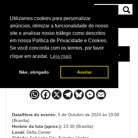
Utilizamos cookies para personalizar
HOME
CATEGORIAS
NOTÍCIAS
MAIS
anúncios, otimizar a funcionalidade do nosso
site e analisar nosso tráfego como descritos
em nossa Política de Privacidade e Cookies.
Se você concorda com os termos, por favor
HOME
/
EVENTO
/
UFC 307: PEREIRA VS. ROUNTREE JR.
clique em aceitar.
Leia mais
Não, obrigado
Aceitar
Roman Dolidze x Kevin Holland
Data/Hora do evento:
5 de Outubro de 2024 às 19:00
(Brasília)
Horário da luta (aprox.):
23:30 (Brasília)
Local:
Delta Center
Cidade:
Salt Lake City, Estados Unidos