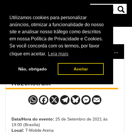
Utilizamos cookies para personalizar
HOME
CATEGORIAS
NOTÍCIAS
MAIS
anúncios, otimizar a funcionalidade do nosso
site e analisar nosso tráfego como descritos
em nossa Política de Privacidade e Cookies.
Se você concorda com os termos, por favor
HOME
/
EVENTO
/
UFC 266
/
CURTIS BLAYDES x JAIRZINHO ROZENSTRUIK
clique em aceitar.
Leia mais
Não, obrigado
Aceitar
Curtis Blaydes x Jairzinho
Rozenstruik
Data/Hora do evento:
25 de Setembro de 2021 às
19:00 (Brasília)
Local:
T-Mobile Arena