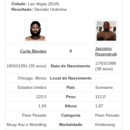
Cidade:
Las Vegas (EUA)
Resultado:
Decisão Unânime
Jairzinho
Curtis Blaydes
X
Rozenstruik
17/03/1988
18/02/1991 (35 anos)
Data de Nascimento
(38 anos)
Chicago, Illinois
Local de Nascimento
-
Estados Unidos
País
Suriname
120,0
Peso
112,0
1,93
Altura
1,87
Peso Pesado
Categoria
Peso Pesado
Muay thai e Wrestling
Modalidade
Kickboxing