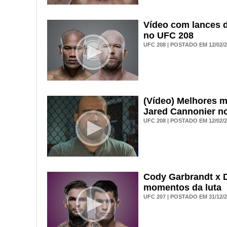
Vídeo com lances d
no UFC 208
UFC 208 | POSTADO EM 12/02/2
(Vídeo) Melhores m
Jared Cannonier n
UFC 208 | POSTADO EM 12/02/2
Cody Garbrandt x 
momentos da luta
UFC 207 | POSTADO EM 31/12/2