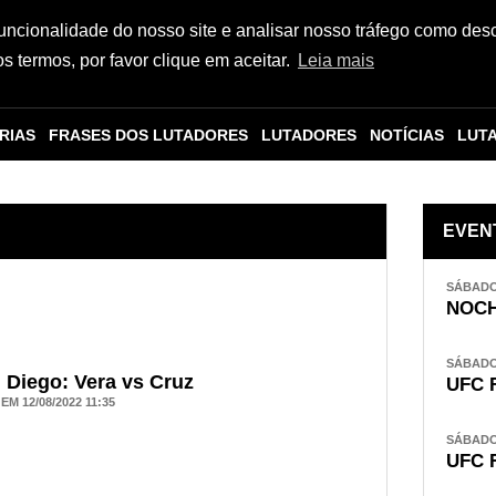
funcionalidade do nosso site e analisar nosso tráfego como des
 termos, por favor clique em aceitar.
Leia mais
RIAS
FRASES DOS LUTADORES
LUTADORES
NOTÍCIAS
LUT
EVEN
SÁBADO,
NOCH
SÁBADO,
 Diego: Vera vs Cruz
UFC 
M 12/08/2022 11:35
SÁBADO,
UFC 