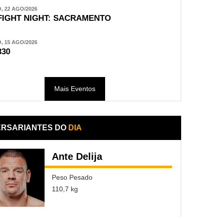
 22 AGO/2026
FIGHT NIGHT: SACRAMENTO
 15 AGO/2026
330
Mais Eventos
ERSARIANTES DO
DIA
Ante Delija
Peso Pesado
110,7 kg