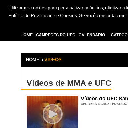
Utilizamos cookies para personalizar anúncios, otimizar a 
Política de Privacidade e Cookies. Se você concorda com os
HOME
CAMPEÕES DO UFC
CALENDÁRIO
CATEGO
HOME
/
VÍDEOS
Vídeos de MMA e UFC
Vídeos do UFC San
UFC VERA X CRUZ | POSTADO E