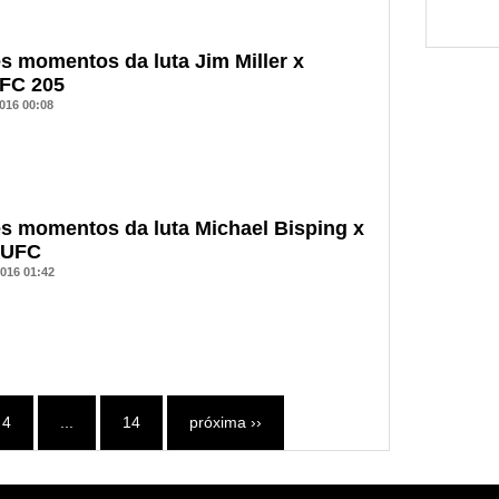
 momentos da luta Jim Miller x
UFC 205
016 00:08
s momentos da luta Michael Bisping x
 UFC
016 01:42
4
...
14
próxima ››