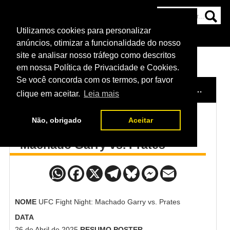
Utilizamos cookies para personalizar
HOME
CATEGORIAS
NOTÍCIAS
MAIS
anúncios, otimizar a funcionalidade do nosso
site e analisar nosso tráfego como descritos
em nossa Política de Privacidade e Cookies.
Se você concorda com os termos, por favor
HOME
/
POSTERS DO UFC
/
UFC FIGHT NIGHT: MACHADO GARRY VS. PRATES
clique em aceitar.
Leia mais
Não, obrigado
Aceitar
Poster UFC Fight Night:
Machado Garry vs. Prates
NOME
UFC Fight Night: Machado Garry vs. Prates
DATA
26 de Abril de 2025
RESUMO
POSTER