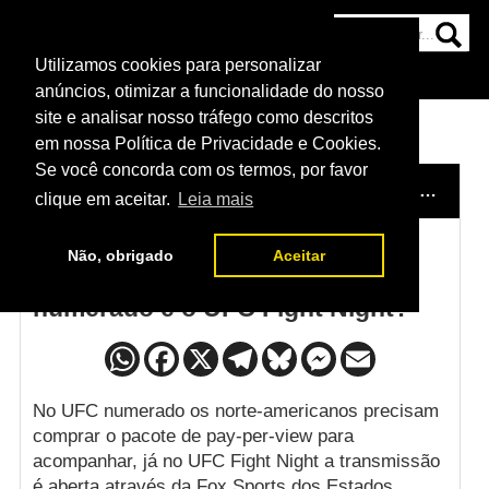
Utilizamos cookies para personalizar
HOME
CATEGORIAS
NOTÍCIAS
MAIS
anúncios, otimizar a funcionalidade do nosso
site e analisar nosso tráfego como descritos
em nossa Política de Privacidade e Cookies.
Se você concorda com os termos, por favor
HOME
/
FAQ
/
QUAL A DIFERENÇA ENTRE O UFC NUMERADO E O UFC FIGHT NIGHT?
clique em aceitar.
Leia mais
Não, obrigado
Aceitar
Qual a diferença entre o UFC
numerado e o UFC Fight Night?
No UFC numerado os norte-americanos precisam
comprar o pacote de pay-per-view para
acompanhar, já no UFC Fight Night a transmissão
é aberta através da Fox Sports dos Estados