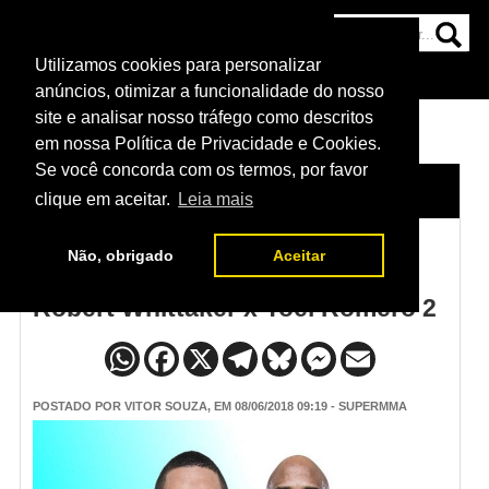
Utilizamos cookies para personalizar
HOME
CATEGORIAS
NOTÍCIAS
MAIS
anúncios, otimizar a funcionalidade do nosso
site e analisar nosso tráfego como descritos
em nossa Política de Privacidade e Cookies.
Se você concorda com os termos, por favor
HOME
/
NOTÍCIAS
clique em aceitar.
Leia mais
Não, obrigado
Aceitar
Vídeo da pesagem do UFC 225 -
Robert Whittaker x Yoel Romero 2
POSTADO POR
VITOR SOUZA
, EM 08/06/2018 09:19 - SUPERMMA