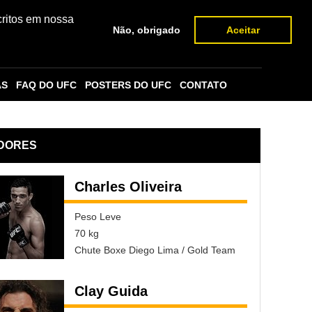
critos em nossa
Não, obrigado
Aceitar
AS
FAQ DO UFC
POSTERS DO UFC
CONTATO
DORES
Charles Oliveira
Peso Leve
70 kg
Chute Boxe Diego Lima / Gold Team
Clay Guida