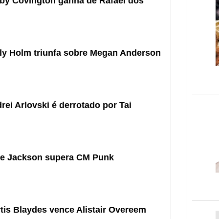
lby Covington ganha de Rafael dos
lly Holm triunfa sobre Megan Anderson
ei Arlovski é derrotado por Tai
ke Jackson supera CM Punk
tis Blaydes vence Alistair Overeem