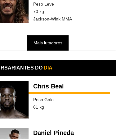
Peso Leve
70 kg
Jackson-Wink MMA
Mais lutadores
ERSARIANTES DO
DIA
Chris Beal
Peso Galo
61 kg
Daniel Pineda