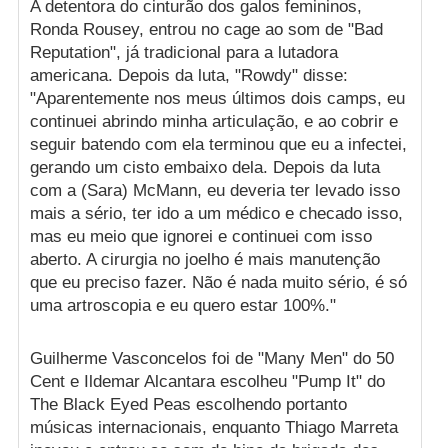
A detentora do cinturão dos galos femininos,
Ronda Rousey, entrou no cage ao som de "Bad
Reputation", já tradicional para a lutadora
americana. Depois da luta, "Rowdy" disse:
"Aparentemente nos meus últimos dois camps, eu
continuei abrindo minha articulação, e ao cobrir e
seguir batendo com ela terminou que eu a infectei,
gerando um cisto embaixo dela. Depois da luta
com a (Sara) McMann, eu deveria ter levado isso
mais a sério, ter ido a um médico e checado isso,
mas eu meio que ignorei e continuei com isso
aberto. A cirurgia no joelho é mais manutenção
que eu preciso fazer. Não é nada muito sério, é só
uma artroscopia e eu quero estar 100%."
Guilherme Vasconcelos foi de "Many Men" do 50
Cent e Ildemar Alcantara escolheu "Pump It" do
The Black Eyed Peas escolhendo portanto
músicas internacionais, enquanto Thiago Marreta