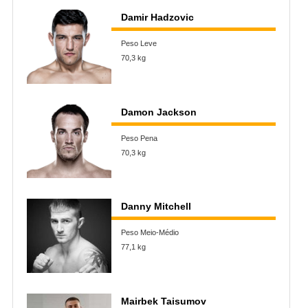
Damir Hadzovic
Peso Leve
70,3 kg
Damon Jackson
Peso Pena
70,3 kg
Danny Mitchell
Peso Meio-Médio
77,1 kg
Mairbek Taisumov