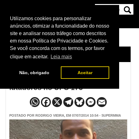
Utilizamos cookies para personalizar
HOME
CATEGORIAS
NOTÍCIAS
MAIS
anúncios, otimizar a funcionalidade do nosso
site e analisar nosso tráfego como descritos
em nossa Política de Privacidade e Cookies.
Se você concorda com os termos, por favor
HOME
/
NOTÍCIAS
clique em aceitar.
Leia mais
Não, obrigado
Aceitar
Veja as músicas de entrada dos
lutadores no UFC 175
POSTADO POR
RODRIGO VIEIRA
, EM 07/07/2014 10:54 - SUPERMMA