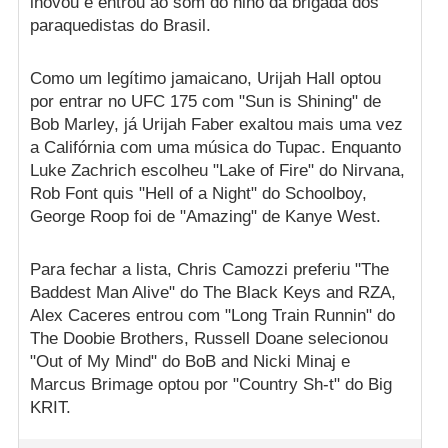
inovou e entrou ao som do hino da brigada dos
paraquedistas do Brasil.
Como um legítimo jamaicano, Urijah Hall optou
por entrar no UFC 175 com "Sun is Shining" de
Bob Marley, já Urijah Faber exaltou mais uma vez
a Califórnia com uma música do Tupac. Enquanto
Luke Zachrich escolheu "Lake of Fire" do Nirvana,
Rob Font quis "Hell of a Night" do Schoolboy,
George Roop foi de "Amazing" de Kanye West.
Para fechar a lista, Chris Camozzi preferiu "The
Baddest Man Alive" do The Black Keys and RZA,
Alex Caceres entrou com "Long Train Runnin" do
The Doobie Brothers, Russell Doane selecionou
"Out of My Mind" do BoB and Nicki Minaj e
Marcus Brimage optou por "Country Sh-t" do Big
KRIT.