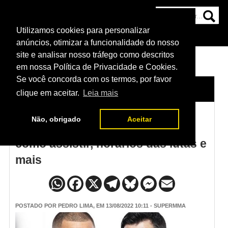
Utilizamos cookies para personalizar
HOME
CATEGORIAS
NOTÍCIAS
MAIS
anúncios, otimizar a funcionalidade do nosso
site e analisar nosso tráfego como descritos
em nossa Política de Privacidade e Cookies.
Se você concorda com os termos, por favor
HOME
/
NOTÍCIAS
clique em aceitar.
Leia mais
Não, obrigado
Aceitar
UFC San Diego - Vera vs Cruz:
como assistir, horários das lutas e
mais
POSTADO POR
PEDRO LIMA
, EM 13/08/2022 10:11 - SUPERMMA