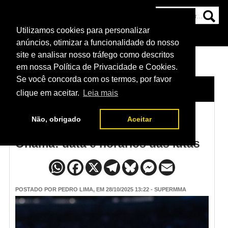
Utilizamos cookies para personalizar
HOME
CATEGORIAS
NOTÍCIAS
MAIS
anúncios, otimizar a funcionalidade do nosso
site e analisar nosso tráfego como descritos
em nossa Política de Privacidade e Cookies.
Se você concorda com os termos, por favor
HOME
/
NOTÍCIAS
clique em aceitar.
Leia mais
Não, obrigado
Aceitar
UFC Fight Night Garcia vs.
Onama: data e horários das lutas
POSTADO POR
PEDRO LIMA
, EM 28/10/2025 13:22 - SUPERMMA