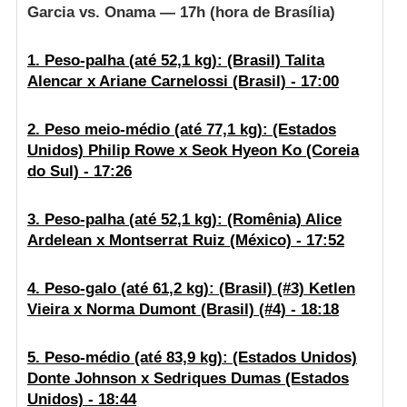
Garcia vs. Onama — 17h (hora de Brasília)
1. Peso-palha (até 52,1 kg): (Brasil) Talita
Alencar x Ariane Carnelossi (Brasil) - 17:00
2. Peso meio-médio (até 77,1 kg): (Estados
Unidos) Philip Rowe x Seok Hyeon Ko (Coreia
do Sul) - 17:26
3. Peso-palha (até 52,1 kg): (Romênia) Alice
Ardelean x Montserrat Ruiz (México) - 17:52
4. Peso-galo (até 61,2 kg): (Brasil) (#3) Ketlen
Vieira x Norma Dumont (Brasil) (#4) - 18:18
5. Peso-médio (até 83,9 kg): (Estados Unidos)
Donte Johnson x Sedriques Dumas (Estados
Unidos) - 18:44