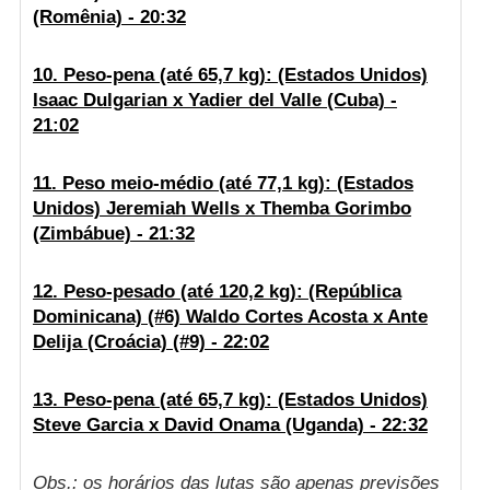
(Romênia) - 20:32
10. Peso-pena (até 65,7 kg): (Estados Unidos)
Isaac Dulgarian x Yadier del Valle (Cuba) -
21:02
11. Peso meio-médio (até 77,1 kg): (Estados
Unidos) Jeremiah Wells x Themba Gorimbo
(Zimbábue) - 21:32
12. Peso-pesado (até 120,2 kg): (República
Dominicana) (#6) Waldo Cortes Acosta x Ante
Delija (Croácia) (#9) - 22:02
13. Peso-pena (até 65,7 kg): (Estados Unidos)
Steve Garcia x David Onama (Uganda) - 22:32
Obs.: os horários das lutas são apenas previsões