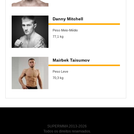
Danny Mitchell
Peso Meio-Médio
77,1 kg
Mairbek Taisumov
Peso Leve
70,3 kg
SUPERMMA 2013-2026
Todos os direitos reservados.