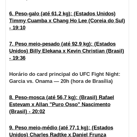
6. Peso-galo (até 61,2 kg): (Estados Unidos)
Timmy Cuamba x Chang Ho Lee (Coreia do Sul)
- 19:10
7. Peso meio-pesado (até 92,9 kg): (Estados
Unidos) Billy Elekana x Kevin Christian (Brasil)
- 19:36
Horário do card principal do UFC Fight Night:
Garcia vs. Onama — 20h (hora de Brasília)
8. Peso-mosca (até 56,7 kg): (Brasil) Rafael
Estevam x Allan "Puro Osso" Nascimento
(Brasil) - 20:02
9. Peso meio-médio (até 77,1 kg): (Estados
Unidos) Charles Radtke x Daniel Frunza