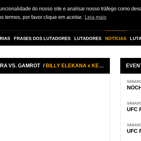
funcionalidade do nosso site e analisar nosso tráfego como des
 termos, por favor clique em aceitar.
Leia mais
RIAS
FRASES DOS LUTADORES
LUTADORES
NOTÍCIAS
LUT
EIRA VS. GAMROT
/
BILLY ELEKANA x KEVIN CHRISTIAN
EVEN
SÁBADO,
NOCH
SÁBADO,
UFC 
SÁBADO,
UFC 