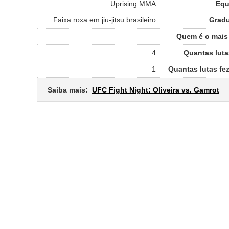
Uprising MMA
Equ
Faixa roxa em jiu-jitsu brasileiro
Grad
Quem é o mais 
4
Quantas luta
1
Quantas lutas fe
Saiba mais:
UFC Fight Night: Oliveira vs. Gamrot