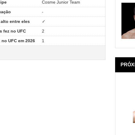
ipe
Cosme Junior Team
uação
-
alto entre eles
✓
s fez no UFC
2
z no UFC em 2026
1
PRÓX