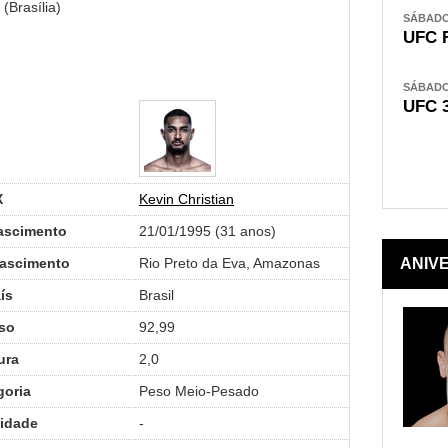
(Brasília)
SÁBADO,
UFC 
SÁBADO,
UFC 
X
Kevin Christian
ascimento
21/01/1995 (31 anos)
Nascimento
Rio Preto da Eva, Amazonas
ANIV
ís
Brasil
so
92,99
ura
2,0
goria
Peso Meio-Pesado
idade
-