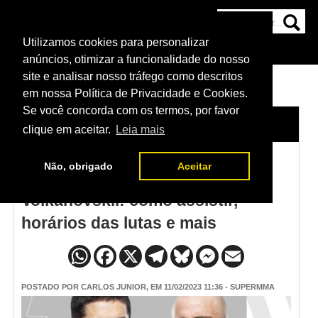
Utilizamos cookies para personalizar
HOME
CATEGORIAS
NOTÍCIAS
MAIS
anúncios, otimizar a funcionalidade do nosso
site e analisar nosso tráfego como descritos
em nossa Política de Privacidade e Cookies.
Se você concorda com os termos, por favor
HOME
/
NOTÍCIAS
clique em aceitar.
Leia mais
Não, obrigado
Aceitar
UFC 284 Makhachev x
Volkanovskil: como assistir,
horários das lutas e mais
POSTADO POR
CARLOS JUNIOR
, EM 11/02/2023 11:36 - SUPERMMA