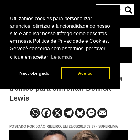
Utilizamos cookies para personalizar
HOME
CATEGORIAS
NOTÍCIAS
MAIS
anúncios, otimizar a funcionalidade do nosso
site e analisar nosso tráfego como descritos
em nossa Política de Privacidade e Cookies.
Se você concorda com os termos, por favor
HOME
/
NOTÍCIAS
clique em aceitar.
Leia mais
Não, obrigado
Aceitar
UFC 229: Alexander Volkov inicia
treinos para enfrentar Derrick
Lewis
POSTADO POR
JOÃO RIBEIRO
, EM 21/08/2018 09:37 - SUPERMMA