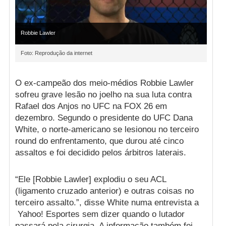
Robbie Lawler
Foto: Reprodução da internet
O ex-campeão dos meio-médios Robbie Lawler
sofreu grave lesão no joelho na sua luta contra
Rafael dos Anjos no UFC na FOX 26 em
dezembro. Segundo o presidente do UFC Dana
White, o norte-americano se lesionou no terceiro
round do enfrentamento, que durou até cinco
assaltos e foi decidido pelos árbitros laterais.
“Ele [Robbie Lawler] explodiu o seu ACL
(ligamento cruzado anterior) e outras coisas no
terceiro assalto.”, disse White numa entrevista a
Yahoo! Esportes sem dizer quando o lutador
passará pela cirurgia. A informação também foi