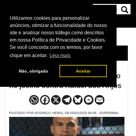
Utilizamos cookies para personalizar
HOME
CATEGORIAS
NOTÍCIAS
MAIS
anúncios, otimizar a funcionalidade do nosso
site e analisar nosso tráfego como descritos
em nossa Política de Privacidade e Cookies.
Se você concorda com os termos, por favor
HOME
/
NOTÍCIAS
clique em aceitar.
Leia mais
Não, obrigado
Aceitar
Robbie Lawler sofreu grave lesão
no joelho contra Rafael dos Anjos
POSTADO POR
RODRIGO VIEIRA
, EM 05/01/2018 09:08 - SUPERMMA