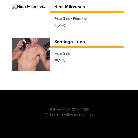
Nina Milosevic
Peso Galo - Feminino
61,2 kg
Santiago Luna
Peso Galo
65,8 kg
SUPERMMA 2013-2026
Todos os direitos reservados.