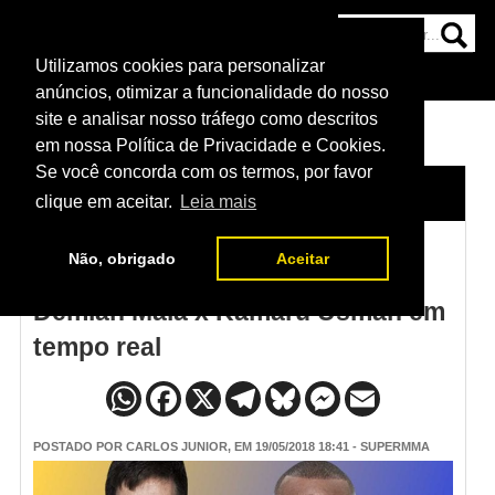
Utilizamos cookies para personalizar
HOME
CATEGORIAS
NOTÍCIAS
MAIS
anúncios, otimizar a funcionalidade do nosso
site e analisar nosso tráfego como descritos
em nossa Política de Privacidade e Cookies.
Se você concorda com os termos, por favor
HOME
/
NOTÍCIAS
clique em aceitar.
Leia mais
Não, obrigado
Aceitar
Resultados do UFC Santiago -
Demian Maia x Kamaru Usman em
tempo real
POSTADO POR
CARLOS JUNIOR
, EM 19/05/2018 18:41 - SUPERMMA