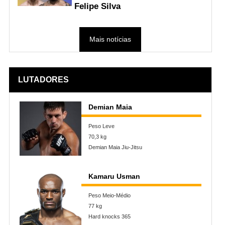
Felipe Silva
Mais notícias
LUTADORES
Demian Maia
Peso Leve
70,3 kg
Demian Maia Jiu-Jitsu
Kamaru Usman
Peso Meio-Médio
77 kg
Hard knocks 365