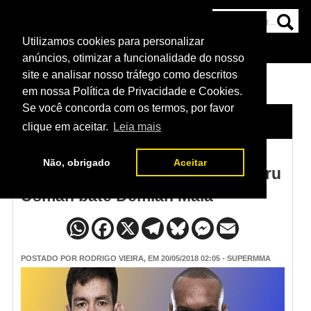
Utilizamos cookies para personalizar
HOME
CATEGORIAS
NOTÍCIAS
MAIS
anúncios, otimizar a funcionalidade do nosso
site e analisar nosso tráfego como descritos
em nossa Política de Privacidade e Cookies.
Se você concorda com os termos, por favor
HOME
/
NOTÍCIAS
clique em aceitar.
Leia mais
Não, obrigado
Aceitar
Resultado UFC Santiago - Kamaru
Usman bate Demian Maia
POSTADO POR
RODRIGO VIEIRA
, EM 20/05/2018 02:05 - SUPERMMA