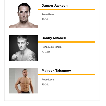
Damon Jackson
Peso Pena
70,3 kg
Danny Mitchell
Peso Meio-Médio
77,1 kg
Mairbek Taisumov
Peso Leve
70,3 kg