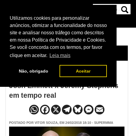
Utilizamos cookies para personalizar
HOME
CATEGORIAS
NOTÍCIAS
MAIS
anúncios, otimizar a funcionalidade do nosso
site e analisar nosso tráfego como descritos
em nossa Política de Privacidade e Cookies.
Se você concorda com os termos, por favor
HOME
/
NOTÍCIAS
clique em aceitar.
Leia mais
Não, obrigado
Aceitar
Resultados do UFC on Fox 28 -
Josh Emmett x Jeremy Stephens
em tempo real
POSTADO POR
VITOR SOUZA
, EM 24/02/2018 18:10 - SUPERMMA