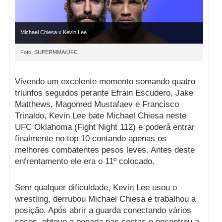
Michael Chiesa x Kevin Lee
Foto: SUPERMMA/UFC
Vivendo um excelente momento somando quatro
triunfos seguidos perante Efrain Escudero, Jake
Matthews, Magomed Mustafaev e Francisco
Trinaldo, Kevin Lee bate Michael Chiesa neste
UFC Oklahoma (Fight Night 112) e poderá entrar
finalmente no top 10 contando apenas os
melhores combatentes pesos leves. Antes deste
enfrentamento ele era o 11º colocado.
Sem qualquer dificuldade, Kevin Lee usou o
wrestling, derrubou Michael Chiesa e trabalhou a
posição. Após abrir a guarda conectando vários
socos, obteve a pegada nas costas e encontrou a