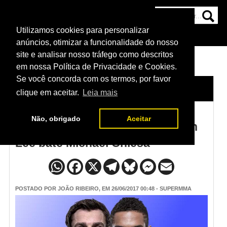
Utilizamos cookies para personalizar
HOME
CATEGORIAS
NOTÍCIAS
MAIS
anúncios, otimizar a funcionalidade do nosso
site e analisar nosso tráfego como descritos
em nossa Política de Privacidade e Cookies.
Se você concorda com os termos, por favor
HOME
/
NOTÍCIAS
clique em aceitar.
Leia mais
Não, obrigado
Aceitar
Resultado UFC Oklahoma: Kevin
Lee bate Michael Chiesa
POSTADO POR
JOÃO RIBEIRO
, EM 26/06/2017 00:48 - SUPERMMA