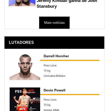
Jeremy Kimball ganha de Josh
Stansbury
Mais notícias
LUTADORES
Darrell Horcher
Peso Leve
70 kg
Unrivaled Athletics
Devin Powell
Peso Leve
70 kg
Nostos MMA