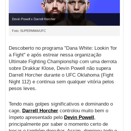
Devin Powell x Darrell Horcher
Foto: SUPERMMA/UFC
Descoberto no programa "Dana White: Lookin 'for
a Fight" e após estrear nessa organização
Ultimate Fighting Championship com uma derrota
sobre Drakkar Klose, Devin Powell não supera
Darrell Horcher durante o UFC Oklahoma (Fight
Night 112) e continua sem qualquer vitória pelos
pesos leves.
Tendo mais golpes significativos e dominando o
cage,
Darrell Horcher
controlou muito bem o
ímpeto apresentado pelo
Devin Powell
,
principalmente por saber o momento certo de
trocar e também derrubar. Assim, dominou todo o