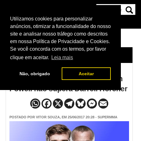
Utilizamos cookies para personalizar
HOME
CATEGORIAS
NOTÍCIAS
MAIS
anúncios, otimizar a funcionalidade do nosso
site e analisar nosso tráfego como descritos
em nossa Política de Privacidade e Cookies.
Se você concorda com os termos, por favor
HOME
/
NOTÍCIAS
clique em aceitar.
Leia mais
Não, obrigado
Aceitar
Resultado UFC Oklahoma: Devin
Powell não supera Darrell Horcher
POSTADO POR
VITOR SOUZA
, EM 25/06/2017 20:28 - SUPERMMA