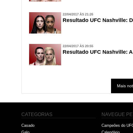
22/04/2017 ÀS 21:26
Resultado UFC Nashville: D
22/04/2017 ÀS 20:55
Resultado UFC Nashville: A
Mais not
CATEGORIAS
NAVEGUE PE
Casado
Campeões do UF
Galo
Calendário