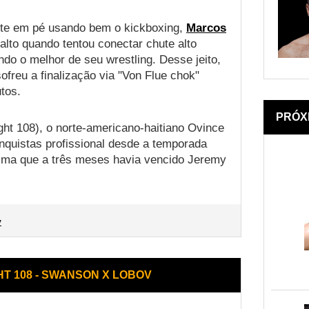
ente em pé usando bem o kickboxing,
Marcos
lto quando tentou conectar chute alto
do o melhor de seu wrestling. Desse jeito,
ofreu a finalização via "Von Flue chok"
tos.
PRÓX
ght 108), o norte-americano-haitiano Ovince
nquistas profissional desde a temporada
Lima que a três meses havia vencido Jeremy
v
HT 108 - SWANSON X LOBOV