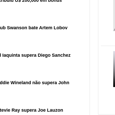
stribuiu U$ 200,000 em bônus
Cub Swanson bate Artem Lobov
l Iaquinta supera Diego Sanchez
Eddie Wineland não supera John
tevie Ray supera Joe Lauzon