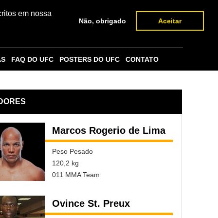
critos em nossa
Não, obrigado
Aceitar
AS
FAQ DO UFC
POSTERS DO UFC
CONTATO
DORES
Marcos Rogerio de Lima
Peso Pesado
120,2 kg
011 MMA Team
Ovince St. Preux