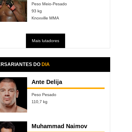
Peso Meio-Pesado
93 kg
Knoxville MMA
Mais lutadores
ERSARIANTES DO
DIA
Ante Delija
Peso Pesado
110,7 kg
Muhammad Naimov