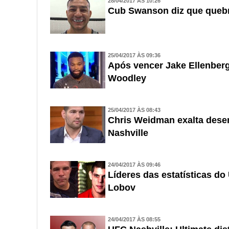
28/04/2017 ÀS 10:26
Cub Swanson diz que quebr
25/04/2017 ÀS 09:36
Após vencer Jake Ellenberg
Woodley
25/04/2017 ÀS 08:43
Chris Weidman exalta dese
Nashville
24/04/2017 ÀS 09:46
Líderes das estatísticas d
Lobov
24/04/2017 ÀS 08:55