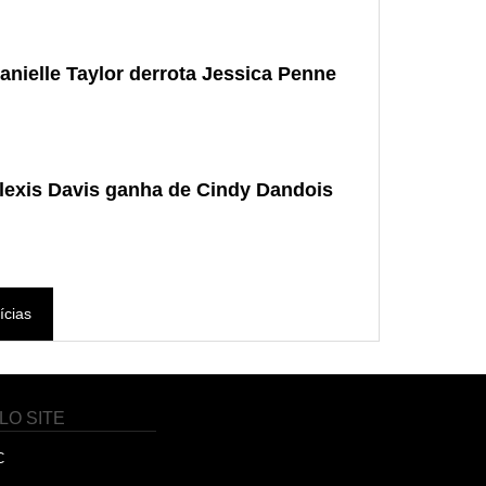
anielle Taylor derrota Jessica Penne
lexis Davis ganha de Cindy Dandois
ícias
LO SITE
C