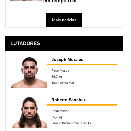
em tempo real
Mais notícias
LUTADORES
Joseph Morales
Peso Mosca
56,7 kg
Team Alpha Male
Roberto Sanchez
Peso Mosca
56,7 kg
Gracie Barra Texas/ Etre Fit