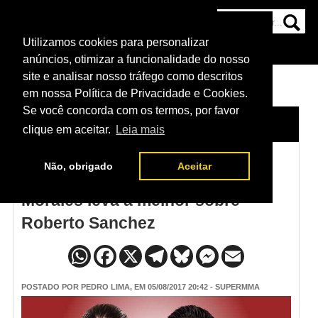
Utilizamos cookies para personalizar
HOME
CATEGORIAS
NOTÍCIAS
MAIS
anúncios, otimizar a funcionalidade do nosso
site e analisar nosso tráfego como descritos
em nossa Política de Privacidade e Cookies.
Se você concorda com os termos, por favor
HOME
/
NOTÍCIAS
clique em aceitar.
Leia mais
Não, obrigado
Aceitar
Resultado UFC México: Joseph
Morales leva a melhor sobre
Roberto Sanchez
POSTADO POR
PEDRO LIMA
, EM 05/08/2017 20:42 - SUPERMMA