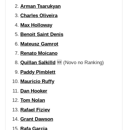
Arman Tsarukyan
Charles Oliveira
Max Holloway
Benoit Saint Denis
Mateusz Gamrot
Renato Moicano
Quillan Salkilld
🆕 (Novo no Ranking)
Paddy Pimblett
Mauricio Ruffy
Dan Hooker
Tom Nolan
Rafael Fiziev
Grant Dawson
Rafa Garcia