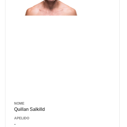
NOME
Quillan Salkilld
APELIDO
-