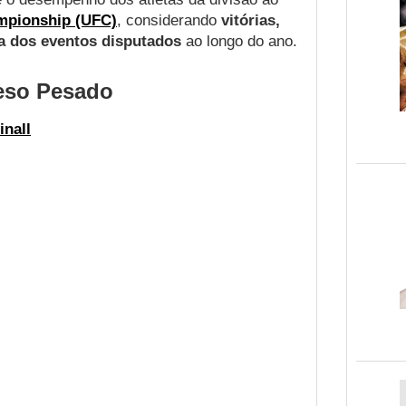
ampionship (UFC)
, considerando
vitórias,
a dos eventos disputados
ao longo do ano.
Peso Pesado
nall