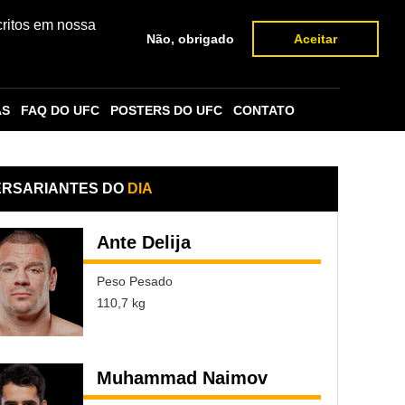
critos em nossa
Não, obrigado
Aceitar
AS
FAQ DO UFC
POSTERS DO UFC
CONTATO
ERSARIANTES DO
DIA
Ante Delija
Peso Pesado
110,7 kg
Muhammad Naimov