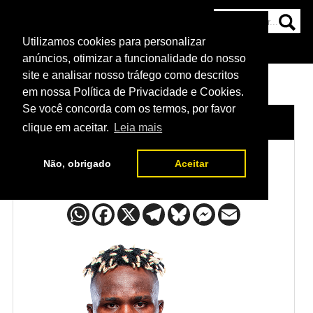
Utilizamos cookies para personalizar
HOME
CATEGORIAS
NOTÍCIAS
MAIS
anúncios, otimizar a funcionalidade do nosso
site e analisar nosso tráfego como descritos
em nossa Política de Privacidade e Cookies.
Se você concorda com os termos, por favor
HOME
/
LUTADORES
/
FABIO CHERANT
clique em aceitar.
Leia mais
Não, obrigado
Aceitar
Fabio Cherant