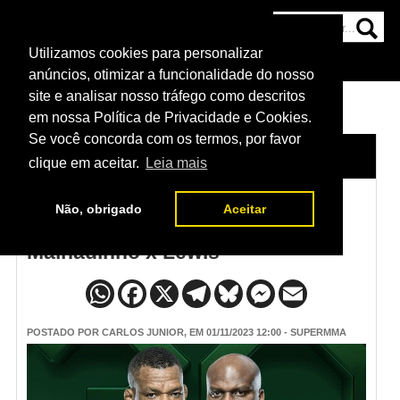
Utilizamos cookies para personalizar
HOME
CATEGORIAS
NOTÍCIAS
MAIS
anúncios, otimizar a funcionalidade do nosso
site e analisar nosso tráfego como descritos
em nossa Política de Privacidade e Cookies.
Se você concorda com os termos, por favor
HOME
/
NOTÍCIAS
clique em aceitar.
Leia mais
Não, obrigado
Aceitar
Programação do UFC São Paulo
Malhadinho x Lewis
POSTADO POR
CARLOS JUNIOR
, EM 01/11/2023 12:00 - SUPERMMA