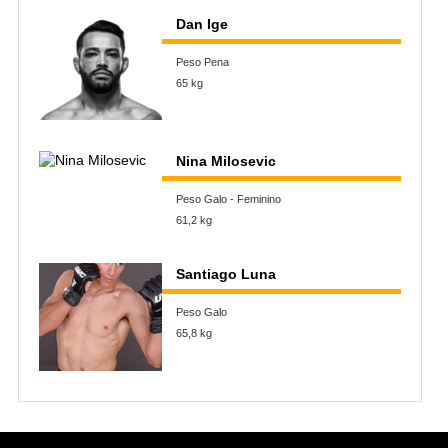
Dan Ige
Peso Pena
65 kg
Nina Milosevic
Peso Galo - Feminino
61,2 kg
Santiago Luna
Peso Galo
65,8 kg