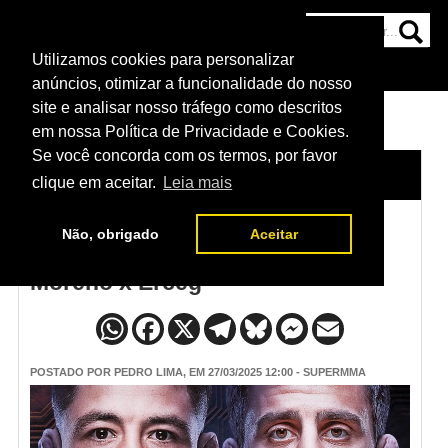
Utilizamos cookies para personalizar
HOME
CATEGORIAS
NOTÍCIAS
MAIS
anúncios, otimizar a funcionalidade do nosso
site e analisar nosso tráfego como descritos
em nossa Política de Privacidade e Cookies.
Se você concorda com os termos, por favor
HOME
/
NOTÍCIAS
clique em aceitar.
Leia mais
Não, obrigado
Aceitar
Programação do UFC México -
Moreno x Erceg
POSTADO POR
PEDRO LIMA
, EM 27/03/2025 12:00 - SUPERMMA