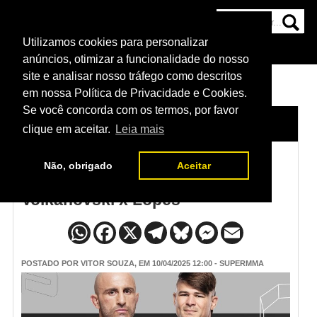
Utilizamos cookies para personalizar
HOME
CATEGORIAS
NOTÍCIAS
MAIS
anúncios, otimizar a funcionalidade do nosso
site e analisar nosso tráfego como descritos
em nossa Política de Privacidade e Cookies.
Se você concorda com os termos, por favor
HOME
/
NOTÍCIAS
clique em aceitar.
Leia mais
Não, obrigado
Aceitar
Programação do UFC 314 -
Volkanovski x Lopes
POSTADO POR
VITOR SOUZA
, EM 10/04/2025 12:00 - SUPERMMA