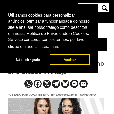
Utilizamos cookies para personalizar
HOME
CATEGORIAS
NOTÍCIAS
MAIS
anúncios, otimizar a funcionalidade do nosso
site e analisar nosso tráfego como descritos
em nossa Política de Privacidade e Cookies.
Se você concorda com os termos, por favor
HOME
/
NOTÍCIAS
clique em aceitar.
Leia mais
Não, obrigado
Aceitar
Pontuação dos árbitros laterais no
UFC Grasso x Araújo
POSTADO POR
JOÃO RIBEIRO
, EM 17/10/2022 10:18 - SUPERMMA