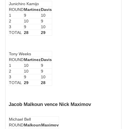
Junichiro Kamijo
ROUND
Martinez
Davis
1
9
10
2
10
9
3
9
10
TOTAL
28
29
Tony Weeks
ROUND
Martinez
Davis
1
10
9
2
10
9
3
9
10
TOTAL
29
28
Jacob Malkoun vence Nick Maximov
Michael Bell
ROUND
Malkoun
Maximov