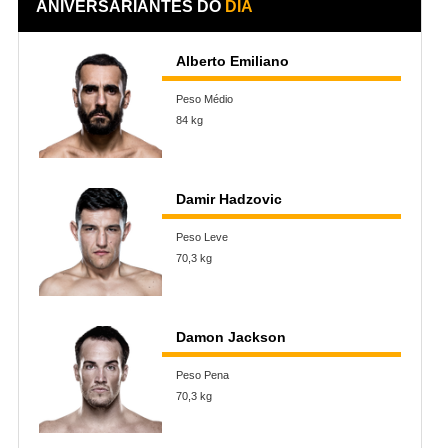
ANIVERSARIANTES DO
DIA
Alberto Emiliano
Peso Médio
84 kg
Damir Hadzovic
Peso Leve
70,3 kg
Damon Jackson
Peso Pena
70,3 kg