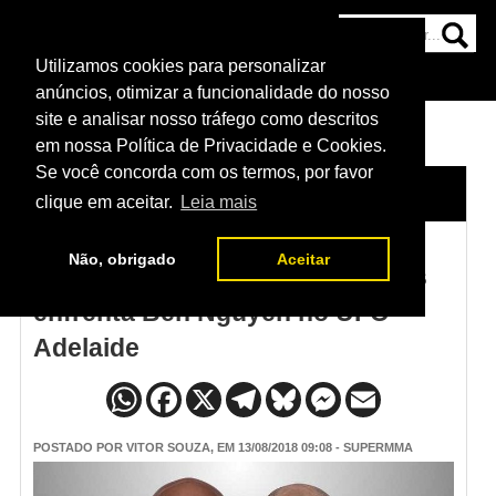
Utilizamos cookies para personalizar
HOME
CATEGORIAS
NOTÍCIAS
MAIS
anúncios, otimizar a funcionalidade do nosso
site e analisar nosso tráfego como descritos
em nossa Política de Privacidade e Cookies.
Se você concorda com os termos, por favor
HOME
/
NOTÍCIAS
clique em aceitar.
Leia mais
Não, obrigado
Aceitar
Para encerrar jejum, Wilson Reis
enfrenta Ben Nguyen no UFC
Adelaide
POSTADO POR
VITOR SOUZA
, EM 13/08/2018 09:08 - SUPERMMA