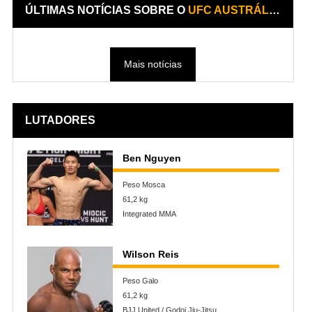
ÚLTIMAS NOTÍCIAS SOBRE O
UFC AUSTRÁLIA (FIGHT NIGHT 142)
Mais notícias
LUTADORES
Ben Nguyen
Peso Mosca
61,2 kg
Integrated MMA
Wilson Reis
Peso Galo
61,2 kg
BJJ United / Godoi Jiu-Jitsu