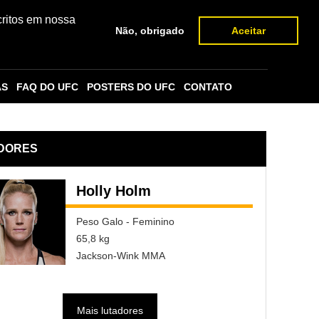
critos em nossa
Não, obrigado
Aceitar
AS
FAQ DO UFC
POSTERS DO UFC
CONTATO
DORES
Holly Holm
Peso Galo - Feminino
65,8 kg
Jackson-Wink MMA
Mais lutadores