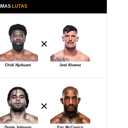
IMAS
LUTAS
Chidi Njokuani
Joel Alvarez
Donte Johnson
Eric McConico