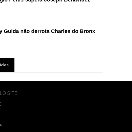
y Guida não derrota Charles do Bronx
ícias
LO SITE
C
s